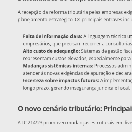
A recepção da reforma tributária pelas empresas exi
planejamento estratégico. Os principais entraves inc
Falta de informação clara: 
A linguagem técnica uti
empresários, que precisam recorrer a consultoria
Alto custo de adequação:
 Sistemas de gestão fisc
representam custos elevados, especialmente para
Mudanças sistêmicas internas:
 Processos admini
atender às novas exigências de apuração e declaraç
Incerteza sobre impactos futuros:
 A implementaçã
longo prazo, gerando insegurança jurídica e fiscal.
O novo cenário tributário: Princip
A LC 214/23 promoveu mudanças estruturais em diver