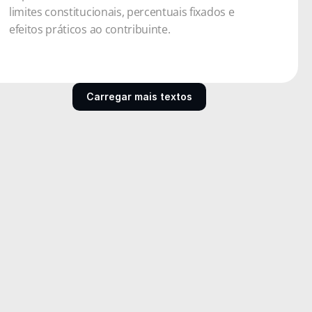
limites constitucionais, percentuais fixados e 
efeitos práticos ao contribuinte. 
Carregar mais textos