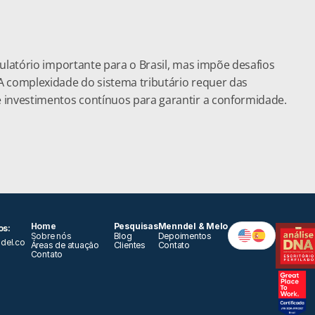
ulatório importante para o Brasil, mas impõe desafios 
 complexidade do sistema tributário requer das 
 investimentos contínuos para garantir a conformidade.
Home
Pesquisas
Menndel & Melo
s: 
Sobre nós
Blog
Depoimentos
del.co
Áreas de atuação 
Clientes
Contato
Contato
a