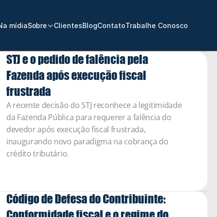
Na mídia
Sobre
Clientes
Blog
Contato
Trabalhe Conosco
STJ e o pedido de falência pela 
Fazenda após execução fiscal 
frustrada
A recente decisão do STJ reconhece a legitimidade 
da Fazenda Pública para requerer a falência do 
devedor após execução fiscal frustrada, 
inaugurando novo paradigma na cobrança do 
crédito tributário.
Código de Defesa do Contribuinte: 
Conformidade fiscal e o regime do 