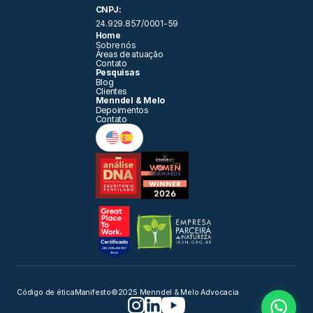
CNPJ:
24.929.857/0001-59
Home
Sobre nós
Áreas de atuação 
Contato
Pesquisas
Blog
Clientes
Menndel & Melo
Depoimentos
Contato
Fale com o Jurídico
Dúvidas jurídicas
Fale com o Comercial
Orçamentos e vendas
Código de ética
Manifesto
©2025 Menndel & Melo Advocacia