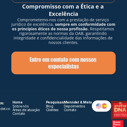
Compromisso com a Ética e a 
Excelência
Comprometemo-nos com a prestação de serviço 
jurídico de excelência, 
sempre em conformidade com 
os princípios éticos de nossa profissão.
 Respeitamos 
rigorosamente as normas da OAB, garantindo 
integridade e confidencialidade das informações de 
nossos clientes.
Entre em contato com nossos 
especialistas
Home
Pesquisas
Menndel & Melo
s: 
Sobre nós
Blog
Depoimentos
del.co
Áreas de atuação 
Clientes
Contato
Contato