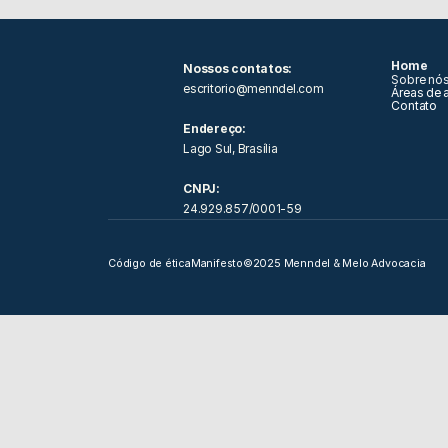
Home
Nossos contatos: 
Sobre nó
escritorio@menndel.com
Áreas de 
Contato
Endereço:
Lago Sul, Brasília
CNPJ:
24.929.857/0001-59
Código de ética
Manifesto
©2025 Menndel & Melo Advocacia