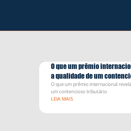
O que um prêmio internacion
a qualidade de um contencio
O que um prêmio internacional revela
um contencioso tributário
LEIA MAIS