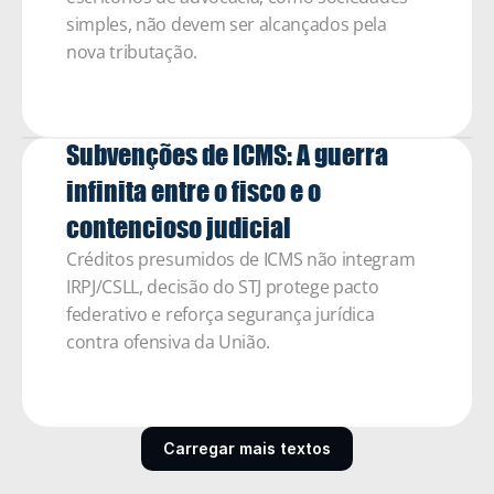
simples, não devem ser alcançados pela 
nova tributação. 
Subvenções de ICMS: A guerra 
infinita entre o fisco e o 
contencioso judicial  
Créditos presumidos de ICMS não integram 
IRPJ/CSLL, decisão do STJ protege pacto 
federativo e reforça segurança jurídica 
contra ofensiva da União.
Carregar mais textos