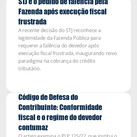
STJ e o pedido de falência pela 
Fazenda após execução fiscal 
frustrada
A recente decisão do STJ reconhece a 
legitimidade da Fazenda Pública para 
requerer a falência do devedor após 
execução fiscal frustrada, inaugurando novo 
paradigma na cobrança do crédito 
tributário.
Código de Defesa do 
Contribuinte: Conformidade 
fiscal e o regime do devedor 
contumaz 
O artigo examina o PLP 125/22, que institui o 